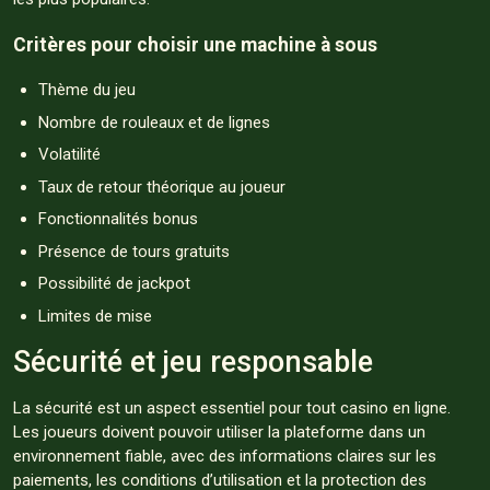
Critères pour choisir une machine à sous
Thème du jeu
Nombre de rouleaux et de lignes
Volatilité
Taux de retour théorique au joueur
Fonctionnalités bonus
Présence de tours gratuits
Possibilité de jackpot
Limites de mise
Sécurité et jeu responsable
La sécurité est un aspect essentiel pour tout casino en ligne.
Les joueurs doivent pouvoir utiliser la plateforme dans un
environnement fiable, avec des informations claires sur les
paiements, les conditions d’utilisation et la protection des