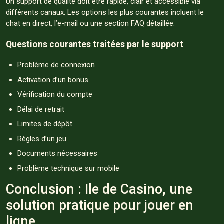
Un support de qualité doit être rapide, clair et accessible via
différents canaux. Les options les plus courantes incluent le
chat en direct, l’e-mail ou une section FAQ détaillée.
Questions courantes traitées par le support
Problème de connexion
Activation d’un bonus
Vérification du compte
Délai de retrait
Limites de dépôt
Règles d’un jeu
Documents nécessaires
Problème technique sur mobile
Conclusion : Ile de Casino, une
solution pratique pour jouer en
ligne