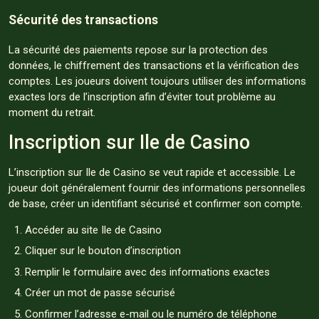
Sécurité des transactions
La sécurité des paiements repose sur la protection des
données, le chiffrement des transactions et la vérification des
comptes. Les joueurs doivent toujours utiliser des informations
exactes lors de l’inscription afin d’éviter tout problème au
moment du retrait.
Inscription sur Ile de Casino
L’inscription sur Ile de Casino se veut rapide et accessible. Le
joueur doit généralement fournir des informations personnelles
de base, créer un identifiant sécurisé et confirmer son compte.
Accéder au site Ile de Casino
Cliquer sur le bouton d’inscription
Remplir le formulaire avec des informations exactes
Créer un mot de passe sécurisé
Confirmer l’adresse e-mail ou le numéro de téléphone