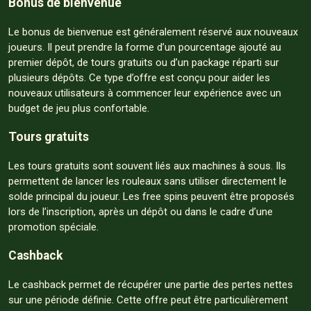
Bonus de bienvenue
Le bonus de bienvenue est généralement réservé aux nouveaux
joueurs. Il peut prendre la forme d’un pourcentage ajouté au
premier dépôt, de tours gratuits ou d’un package réparti sur
plusieurs dépôts. Ce type d’offre est conçu pour aider les
nouveaux utilisateurs à commencer leur expérience avec un
budget de jeu plus confortable.
Tours gratuits
Les tours gratuits sont souvent liés aux machines à sous. Ils
permettent de lancer les rouleaux sans utiliser directement le
solde principal du joueur. Les free spins peuvent être proposés
lors de l’inscription, après un dépôt ou dans le cadre d’une
promotion spéciale.
Cashback
Le cashback permet de récupérer une partie des pertes nettes
sur une période définie. Cette offre peut être particulièrement