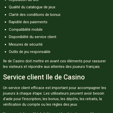
Qualité du catalogue de jeux
Clarté des conditions de bonus
Rapidité des paiements
Compatibilité mobile
Disponibilité du service client
Mesures de sécurité
Outils de jeu responsable
Ile de Casino doit mettre en avant ces éléments pour rassurer
les visiteurs et répondre aux attentes des joueurs français.
Service client Ile de Casino
Un service client efficace est important pour accompagner les
joueurs à chaque étape. Les utilisateurs peuvent avoir besoin
d’aide pour l’inscription, les bonus, les dépôts, les retraits, la
vérification du compte ou les règles des jeux.