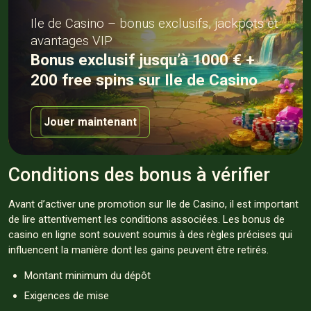
Ile de Casino – bonus exclusifs, jackpots et
avantages VIP
Bonus exclusif jusqu’à 1000 € +
200 free spins sur Ile de Casino
Jouer maintenant
Conditions des bonus à vérifier
Avant d’activer une promotion sur Ile de Casino, il est important
de lire attentivement les conditions associées. Les bonus de
casino en ligne sont souvent soumis à des règles précises qui
influencent la manière dont les gains peuvent être retirés.
Montant minimum du dépôt
Exigences de mise