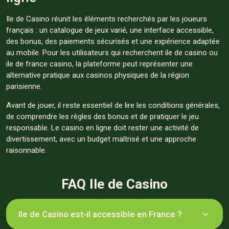
Ile de Casino réunit les éléments recherchés par les joueurs
français : un catalogue de jeux varié, une interface accessible,
des bonus, des paiements sécurisés et une expérience adaptée
au mobile. Pour les utilisateurs qui recherchent ile de casino ou
ile de france casino, la plateforme peut représenter une
alternative pratique aux casinos physiques de la région
parisienne.
Avant de jouer, il reste essentiel de lire les conditions générales,
de comprendre les règles des bonus et de pratiquer le jeu
responsable. Le casino en ligne doit rester une activité de
divertissement, avec un budget maîtrisé et une approche
raisonnable.
FAQ Ile de Casino
Ile de Casino est-il accessible en France ?