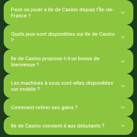
Peut-on jouer à Ile de Casino depuis l’Île-de-
Ile de Casino s’adresse aux joueurs francophones qui 
France ?
recherchent une plateforme de casino en ligne. Avant de 
jouer, chaque utilisateur doit vérifier les conditions 
d’accès, les règles applicables dans son pays et les 
Quels jeux sont disponibles sur Ile de Casino
Les joueurs qui recherchent un ile de france casino 
conditions générales du site.
?
peuvent utiliser Ile de Casino comme alternative en ligne, 
sous réserve des conditions d’accès du site et des 
règles applicables à leur situation.
Ile de Casino propose-t-il un bonus de
Le site peut proposer des machines à sous, des jeux de 
bienvenue ?
table, de la roulette, du blackjack, du baccarat, des jeux 
instantanés et une section casino live.
Les machines à sous sont-elles disponibles
Un bonus de bienvenue peut être disponible pour les 
sur mobile ?
nouveaux joueurs. Il est recommandé de vérifier le 
montant, les conditions de mise, les jeux éligibles et la 
durée de validité avant de l’activer.
Comment retirer ses gains ?
Oui, les machines à sous et les autres jeux peuvent être 
accessibles depuis un smartphone ou une tablette si le 
site est optimisé pour mobile.
Ile de Casino convient-il aux débutants ?
Le joueur doit généralement se connecter à son compte, 
accéder à la section caisse, choisir une méthode de 