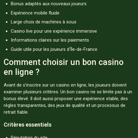
Bonus adaptés aux nouveaux joueurs
Expérience mobile fluide
Large choix de machines à sous
Casino live pour une expérience immersive
Informations claires sur les paiements
Guide utile pour les joueurs d’Île-de-France
Comment choisir un bon casino
en ligne ?
Avant de s’inscrire sur un casino en ligne, les joueurs doivent
examiner plusieurs critères. Un bon casino ne se limite pas à un
bonus élevé. Il doit aussi proposer une expérience stable, des
règles transparentes, des jeux de qualité et un processus de
retrait fiable.
Critères essentiels
Réputation du site