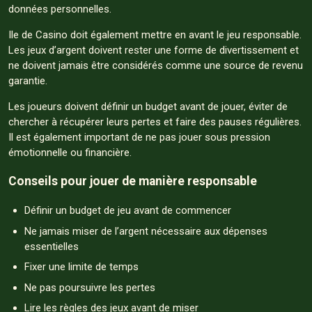
données personnelles.
Ile de Casino doit également mettre en avant le jeu responsable.
Les jeux d’argent doivent rester une forme de divertissement et
ne doivent jamais être considérés comme une source de revenu
garantie.
Les joueurs doivent définir un budget avant de jouer, éviter de
chercher à récupérer leurs pertes et faire des pauses régulières.
Il est également important de ne pas jouer sous pression
émotionnelle ou financière.
Conseils pour jouer de manière responsable
Définir un budget de jeu avant de commencer
Ne jamais miser de l’argent nécessaire aux dépenses
essentielles
Fixer une limite de temps
Ne pas poursuivre les pertes
Lire les règles des jeux avant de miser